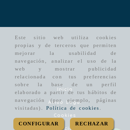
Este sitio web utiliza cookies
propias y de terceros que permiten
mejorar la usabilidad de
navegación, analizar el uso de la
web y mostrar publicidad
relacionada con tus preferencias
sobre la base de un perfil
Inicio
elaborado a partir de tus hábitos de
navegación (por ejemplo, páginas
Aviso Legal
visitadas).
Política de cookies
.
Cookies
CONFIGURAR
RECHAZAR
Privacidad